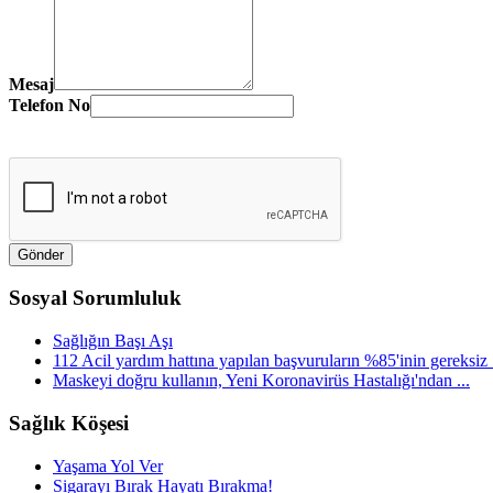
Mesaj
Telefon No
Sosyal Sorumluluk
Sağlığın Başı Aşı
112 Acil yardım hattına yapılan başvuruların %85'inin gereksiz .
Maskeyi doğru kullanın, Yeni Koronavirüs Hastalığı'ndan ...
Sağlık Köşesi
Yaşama Yol Ver
Sigarayı Bırak Hayatı Bırakma!