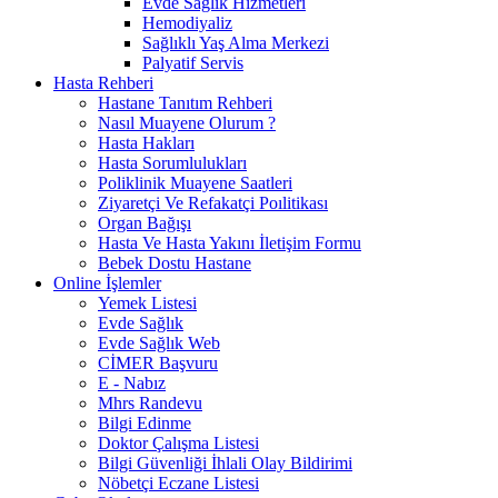
Evde Sağlık Hizmetleri
Hemodiyaliz
Sağlıklı Yaş Alma Merkezi
Palyatif Servis
Hasta Rehberi
Hastane Tanıtım Rehberi
Nasıl Muayene Olurum ?
Hasta Hakları
Hasta Sorumlulukları
Poliklinik Muayene Saatleri
Ziyaretçi Ve Refakatçi Poılitikası
Organ Bağışı
Hasta Ve Hasta Yakını İletişim Formu
Bebek Dostu Hastane
Online İşlemler
Yemek Listesi
Evde Sağlık
Evde Sağlık Web
CİMER Başvuru
E - Nabız
Mhrs Randevu
Bilgi Edinme
Doktor Çalışma Listesi
Bilgi Güvenliği İhlali Olay Bildirimi
Nöbetçi Eczane Listesi