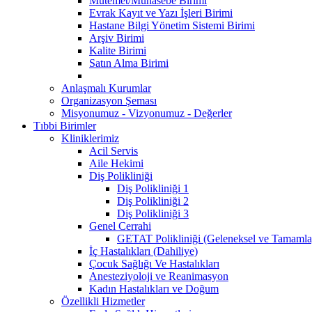
Mutemet/Muhasebe Birimi
Evrak Kayıt ve Yazı İşleri Birimi
Hastane Bilgi Yönetim Sistemi Birimi
Arşiv Birimi
Kalite Birimi
Satın Alma Birimi
Anlaşmalı Kurumlar
Organizasyon Şeması
Misyonumuz - Vizyonumuz - Değerler
Tıbbi Birimler
Kliniklerimiz
Acil Servis
Aile Hekimi
Diş Polikliniği
Diş Polikliniği 1
Diş Polikliniği 2
Diş Polikliniği 3
Genel Cerrahi
GETAT Polikliniği (Geleneksel ve Tamamla
İç Hastalıkları (Dahiliye)
Çocuk Sağlığı Ve Hastalıkları
Anesteziyoloji ve Reanimasyon
Kadın Hastalıkları ve Doğum
Özellikli Hizmetler