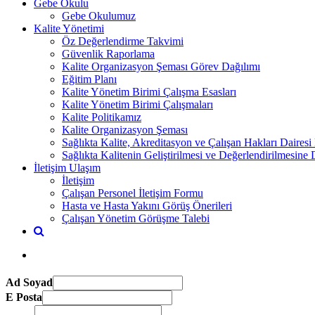
Gebe Okulu
Gebe Okulumuz
Kalite Yönetimi
Öz Değerlendirme Takvimi
Güvenlik Raporlama
Kalite Organizasyon Şeması Görev Dağılımı
Eğitim Planı
Kalite Yönetim Birimi Çalışma Esasları
Kalite Yönetim Birimi Çalışmaları
Kalite Politikamız
Kalite Organizasyon Şeması
Sağlıkta Kalite, Akreditasyon ve Çalışan Hakları Dairesi
Sağlıkta Kalitenin Geliştirilmesi ve Değerlendirilmesine
İletişim Ulaşım
İletişim
Çalışan Personel İletişim Formu
Hasta ve Hasta Yakını Görüş Önerileri
Çalışan Yönetim Görüşme Talebi
Ad Soyad
E Posta