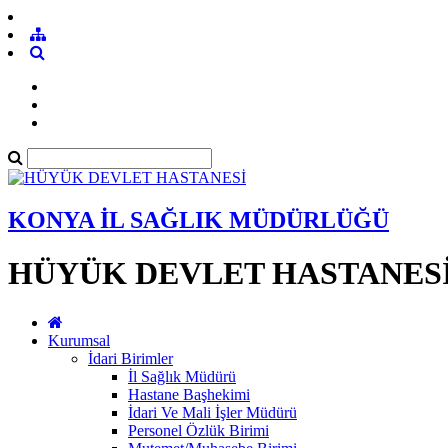
KONYA İL SAĞLIK MÜDÜRLÜĞÜ
HÜYÜK DEVLET HASTANES
Kurumsal
İdari Birimler
İl Sağlık Müdürü
Hastane Başhekimi
İdari Ve Mali İşler Müdürü
Personel Özlük Birimi