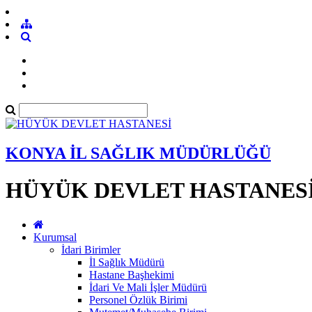
KONYA İL SAĞLIK MÜDÜRLÜĞÜ
HÜYÜK DEVLET HASTANES
Kurumsal
İdari Birimler
İl Sağlık Müdürü
Hastane Başhekimi
İdari Ve Mali İşler Müdürü
Personel Özlük Birimi