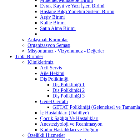
Mutemet/Muhasebe Birimi
Evrak Kayıt ve Yazı İşleri Birimi
Hastane Bilgi Yönetim Sistemi Birimi
Arşiv Birimi
Kalite Birimi
Satın Alma Birimi
Anlaşmalı Kurumlar
Organizasyon Şeması
Misyonumuz - Vizyonumuz - Değerler
Tıbbi Birimler
Kliniklerimiz
Acil Servis
Aile Hekimi
Diş Polikliniği
Diş Polikliniği 1
Diş Polikliniği 2
Diş Polikliniği 3
Genel Cerrahi
GETAT Polikliniği (Geleneksel ve Tamamla
İç Hastalıkları (Dahiliye)
Çocuk Sağlığı Ve Hastalıkları
Anesteziyoloji ve Reanimasyon
Kadın Hastalıkları ve Doğum
Özellikli Hizmetler