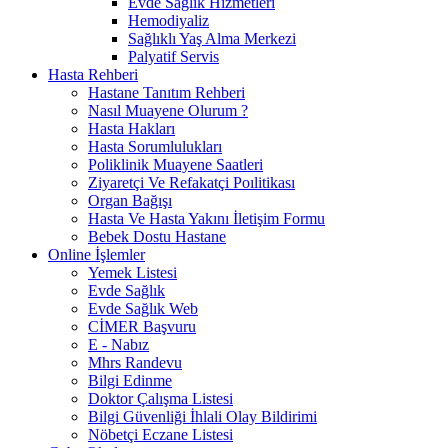
Evde Sağlık Hizmetleri
Hemodiyaliz
Sağlıklı Yaş Alma Merkezi
Palyatif Servis
Hasta Rehberi
Hastane Tanıtım Rehberi
Nasıl Muayene Olurum ?
Hasta Hakları
Hasta Sorumlulukları
Poliklinik Muayene Saatleri
Ziyaretçi Ve Refakatçi Poılitikası
Organ Bağışı
Hasta Ve Hasta Yakını İletişim Formu
Bebek Dostu Hastane
Online İşlemler
Yemek Listesi
Evde Sağlık
Evde Sağlık Web
CİMER Başvuru
E - Nabız
Mhrs Randevu
Bilgi Edinme
Doktor Çalışma Listesi
Bilgi Güvenliği İhlali Olay Bildirimi
Nöbetçi Eczane Listesi