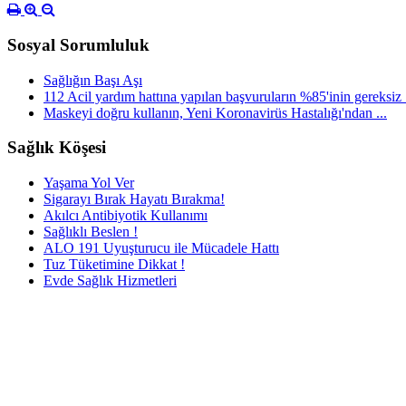
Sosyal Sorumluluk
Sağlığın Başı Aşı
112 Acil yardım hattına yapılan başvuruların %85'inin gereksiz .
Maskeyi doğru kullanın, Yeni Koronavirüs Hastalığı'ndan ...
Sağlık Köşesi
Yaşama Yol Ver
Sigarayı Bırak Hayatı Bırakma!
Akılcı Antibiyotik Kullanımı
Sağlıklı Beslen !
ALO 191 Uyuşturucu ile Mücadele Hattı
Tuz Tüketimine Dikkat !
Evde Sağlık Hizmetleri