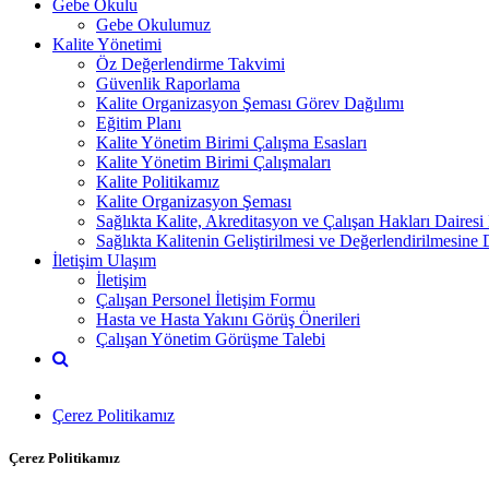
Gebe Okulu
Gebe Okulumuz
Kalite Yönetimi
Öz Değerlendirme Takvimi
Güvenlik Raporlama
Kalite Organizasyon Şeması Görev Dağılımı
Eğitim Planı
Kalite Yönetim Birimi Çalışma Esasları
Kalite Yönetim Birimi Çalışmaları
Kalite Politikamız
Kalite Organizasyon Şeması
Sağlıkta Kalite, Akreditasyon ve Çalışan Hakları Dairesi
Sağlıkta Kalitenin Geliştirilmesi ve Değerlendirilmesine
İletişim Ulaşım
İletişim
Çalışan Personel İletişim Formu
Hasta ve Hasta Yakını Görüş Önerileri
Çalışan Yönetim Görüşme Talebi
Çerez Politikamız
Çerez Politikamız