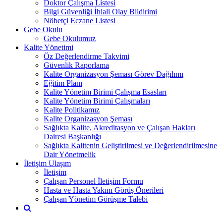
Doktor Çalışma Listesi
Bilgi Güvenliği İhlali Olay Bildirimi
Nöbetçi Eczane Listesi
Gebe Okulu
Gebe Okulumuz
Kalite Yönetimi
Öz Değerlendirme Takvimi
Güvenlik Raporlama
Kalite Organizasyon Şeması Görev Dağılımı
Eğitim Planı
Kalite Yönetim Birimi Çalışma Esasları
Kalite Yönetim Birimi Çalışmaları
Kalite Politikamız
Kalite Organizasyon Şeması
Sağlıkta Kalite, Akreditasyon ve Çalışan Hakları
Dairesi Başkanlığı
Sağlıkta Kalitenin Geliştirilmesi ve Değerlendirilmesine
Dair Yönetmelik
İletişim Ulaşım
İletişim
Çalışan Personel İletişim Formu
Hasta ve Hasta Yakını Görüş Önerileri
Çalışan Yönetim Görüşme Talebi