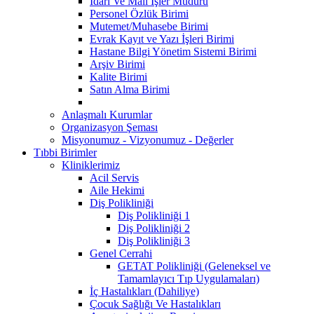
İdari Ve Mali İşler Müdürü
Personel Özlük Birimi
Mutemet/Muhasebe Birimi
Evrak Kayıt ve Yazı İşleri Birimi
Hastane Bilgi Yönetim Sistemi Birimi
Arşiv Birimi
Kalite Birimi
Satın Alma Birimi
Anlaşmalı Kurumlar
Organizasyon Şeması
Misyonumuz - Vizyonumuz - Değerler
Tıbbi Birimler
Kliniklerimiz
Acil Servis
Aile Hekimi
Diş Polikliniği
Diş Polikliniği 1
Diş Polikliniği 2
Diş Polikliniği 3
Genel Cerrahi
GETAT Polikliniği (Geleneksel ve
Tamamlayıcı Tıp Uygulamaları)
İç Hastalıkları (Dahiliye)
Çocuk Sağlığı Ve Hastalıkları