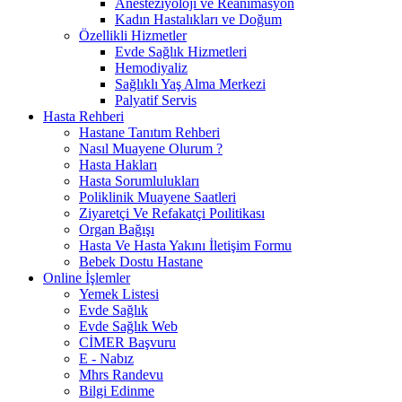
Anesteziyoloji ve Reanimasyon
Kadın Hastalıkları ve Doğum
Özellikli Hizmetler
Evde Sağlık Hizmetleri
Hemodiyaliz
Sağlıklı Yaş Alma Merkezi
Palyatif Servis
Hasta Rehberi
Hastane Tanıtım Rehberi
Nasıl Muayene Olurum ?
Hasta Hakları
Hasta Sorumlulukları
Poliklinik Muayene Saatleri
Ziyaretçi Ve Refakatçi Poılitikası
Organ Bağışı
Hasta Ve Hasta Yakını İletişim Formu
Bebek Dostu Hastane
Online İşlemler
Yemek Listesi
Evde Sağlık
Evde Sağlık Web
CİMER Başvuru
E - Nabız
Mhrs Randevu
Bilgi Edinme