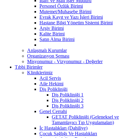
İdari Ve Mali İşler Müdürü
Personel Özlük Birimi
Mutemet/Muhasebe Birimi
Evrak Kayıt ve Yazı İşleri Birimi
Hastane Bilgi Yönetim Sistemi Birimi
Arşiv Birimi
Kalite Birimi
Satın Alma Birimi
Anlaşmalı Kurumlar
Organizasyon Şeması
Misyonumuz - Vizyonumuz - Değerler
Tıbbi Birimler
Kliniklerimiz
Acil Servis
Aile Hekimi
Diş Polikliniği
Diş Polikliniği 1
Diş Polikliniği 2
Diş Polikliniği 3
Genel Cerrahi
GETAT Polikliniği (Geleneksel ve
Tamamlayıcı Tıp Uygulamaları)
İç Hastalıkları (Dahiliye)
Çocuk Sağlığı Ve Hastalıkları