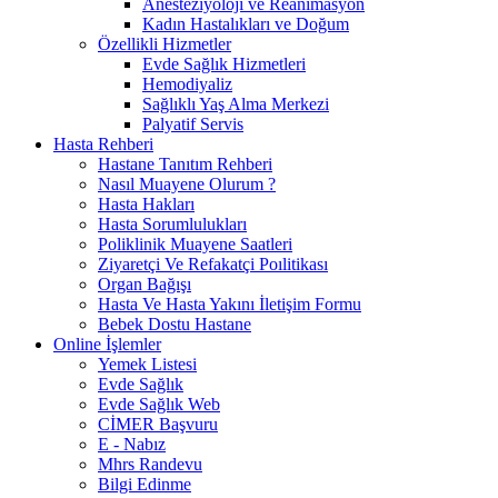
Anesteziyoloji ve Reanimasyon
Kadın Hastalıkları ve Doğum
Özellikli Hizmetler
Evde Sağlık Hizmetleri
Hemodiyaliz
Sağlıklı Yaş Alma Merkezi
Palyatif Servis
Hasta Rehberi
Hastane Tanıtım Rehberi
Nasıl Muayene Olurum ?
Hasta Hakları
Hasta Sorumlulukları
Poliklinik Muayene Saatleri
Ziyaretçi Ve Refakatçi Poılitikası
Organ Bağışı
Hasta Ve Hasta Yakını İletişim Formu
Bebek Dostu Hastane
Online İşlemler
Yemek Listesi
Evde Sağlık
Evde Sağlık Web
CİMER Başvuru
E - Nabız
Mhrs Randevu
Bilgi Edinme