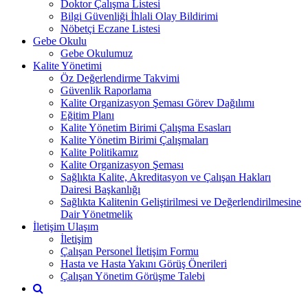
Doktor Çalışma Listesi
Bilgi Güvenliği İhlali Olay Bildirimi
Nöbetçi Eczane Listesi
Gebe Okulu
Gebe Okulumuz
Kalite Yönetimi
Öz Değerlendirme Takvimi
Güvenlik Raporlama
Kalite Organizasyon Şeması Görev Dağılımı
Eğitim Planı
Kalite Yönetim Birimi Çalışma Esasları
Kalite Yönetim Birimi Çalışmaları
Kalite Politikamız
Kalite Organizasyon Şeması
Sağlıkta Kalite, Akreditasyon ve Çalışan Hakları
Dairesi Başkanlığı
Sağlıkta Kalitenin Geliştirilmesi ve Değerlendirilmesine
Dair Yönetmelik
İletişim Ulaşım
İletişim
Çalışan Personel İletişim Formu
Hasta ve Hasta Yakını Görüş Önerileri
Çalışan Yönetim Görüşme Talebi