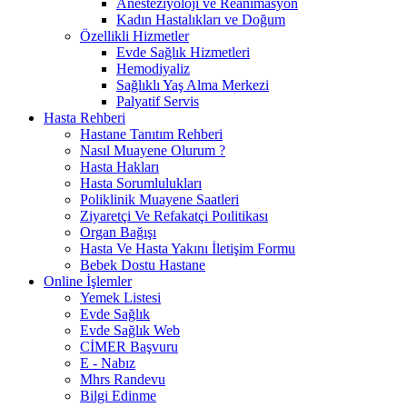
Anesteziyoloji ve Reanimasyon
Kadın Hastalıkları ve Doğum
Özellikli Hizmetler
Evde Sağlık Hizmetleri
Hemodiyaliz
Sağlıklı Yaş Alma Merkezi
Palyatif Servis
Hasta Rehberi
Hastane Tanıtım Rehberi
Nasıl Muayene Olurum ?
Hasta Hakları
Hasta Sorumlulukları
Poliklinik Muayene Saatleri
Ziyaretçi Ve Refakatçi Poılitikası
Organ Bağışı
Hasta Ve Hasta Yakını İletişim Formu
Bebek Dostu Hastane
Online İşlemler
Yemek Listesi
Evde Sağlık
Evde Sağlık Web
CİMER Başvuru
E - Nabız
Mhrs Randevu
Bilgi Edinme