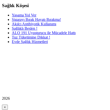
Sağlık Köşesi
Yaşama Yol Ver
Sigarayı Bırak Hayatı Bırakma!
Akılcı Antibiyotik Kullanımı
Sağlıklı Beslen !
ALO 191 Uyuşturucu ile Mücadele Hattı
Tuz Tüketimine Dikkat !
Evde Sağlık Hizmetleri
2026
×