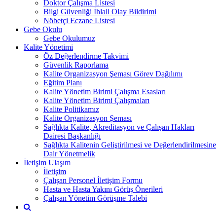
Doktor Çalışma Listesi
Bilgi Güvenliği İhlali Olay Bildirimi
Nöbetçi Eczane Listesi
Gebe Okulu
Gebe Okulumuz
Kalite Yönetimi
Öz Değerlendirme Takvimi
Güvenlik Raporlama
Kalite Organizasyon Şeması Görev Dağılımı
Eğitim Planı
Kalite Yönetim Birimi Çalışma Esasları
Kalite Yönetim Birimi Çalışmaları
Kalite Politikamız
Kalite Organizasyon Şeması
Sağlıkta Kalite, Akreditasyon ve Çalışan Hakları
Dairesi Başkanlığı
Sağlıkta Kalitenin Geliştirilmesi ve Değerlendirilmesine
Dair Yönetmelik
İletişim Ulaşım
İletişim
Çalışan Personel İletişim Formu
Hasta ve Hasta Yakını Görüş Önerileri
Çalışan Yönetim Görüşme Talebi