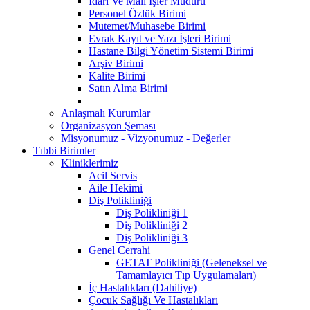
İdari Ve Mali İşler Müdürü
Personel Özlük Birimi
Mutemet/Muhasebe Birimi
Evrak Kayıt ve Yazı İşleri Birimi
Hastane Bilgi Yönetim Sistemi Birimi
Arşiv Birimi
Kalite Birimi
Satın Alma Birimi
Anlaşmalı Kurumlar
Organizasyon Şeması
Misyonumuz - Vizyonumuz - Değerler
Tıbbi Birimler
Kliniklerimiz
Acil Servis
Aile Hekimi
Diş Polikliniği
Diş Polikliniği 1
Diş Polikliniği 2
Diş Polikliniği 3
Genel Cerrahi
GETAT Polikliniği (Geleneksel ve
Tamamlayıcı Tıp Uygulamaları)
İç Hastalıkları (Dahiliye)
Çocuk Sağlığı Ve Hastalıkları