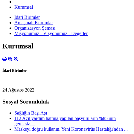
Kurumsal
İdari Birimler
Anlaşmalı Kurumlar
Organizasyon Şeması
Misyonumuz - Vizyonumuz - Değerler
Kurumsal
İdari Birimler
24 Ağustos 2022
Sosyal Sorumluluk
Sağlığın Başı Aşı
112 Acil yardım hattına yapılan başvuruların %85'inin
gereksiz ...
Maskeyi doğru kullanın, Yeni Koronavirüs Hastalığı'ndan ...