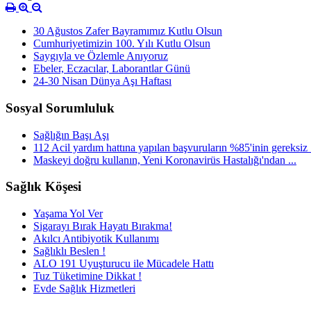
30 Ağustos Zafer Bayramımız Kutlu Olsun
Cumhuriyetimizin 100. Yılı Kutlu Olsun
Saygıyla ve Özlemle Anıyoruz
Ebeler, Eczacılar, Laborantlar Günü
24-30 Nisan Dünya Aşı Haftası
Sosyal Sorumluluk
Sağlığın Başı Aşı
112 Acil yardım hattına yapılan başvuruların %85'inin gereksiz .
Maskeyi doğru kullanın, Yeni Koronavirüs Hastalığı'ndan ...
Sağlık Köşesi
Yaşama Yol Ver
Sigarayı Bırak Hayatı Bırakma!
Akılcı Antibiyotik Kullanımı
Sağlıklı Beslen !
ALO 191 Uyuşturucu ile Mücadele Hattı
Tuz Tüketimine Dikkat !
Evde Sağlık Hizmetleri