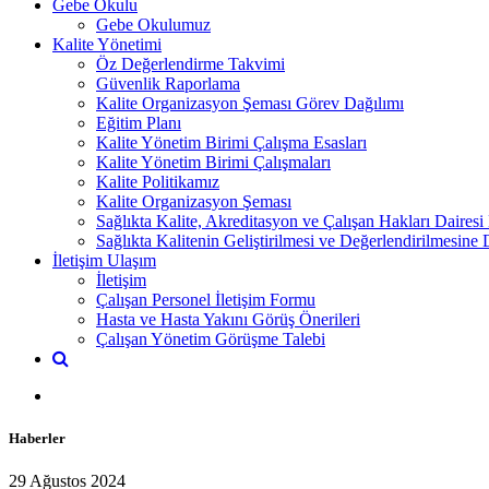
Gebe Okulu
Gebe Okulumuz
Kalite Yönetimi
Öz Değerlendirme Takvimi
Güvenlik Raporlama
Kalite Organizasyon Şeması Görev Dağılımı
Eğitim Planı
Kalite Yönetim Birimi Çalışma Esasları
Kalite Yönetim Birimi Çalışmaları
Kalite Politikamız
Kalite Organizasyon Şeması
Sağlıkta Kalite, Akreditasyon ve Çalışan Hakları Dairesi
Sağlıkta Kalitenin Geliştirilmesi ve Değerlendirilmesine
İletişim Ulaşım
İletişim
Çalışan Personel İletişim Formu
Hasta ve Hasta Yakını Görüş Önerileri
Çalışan Yönetim Görüşme Talebi
Haberler
29 Ağustos 2024