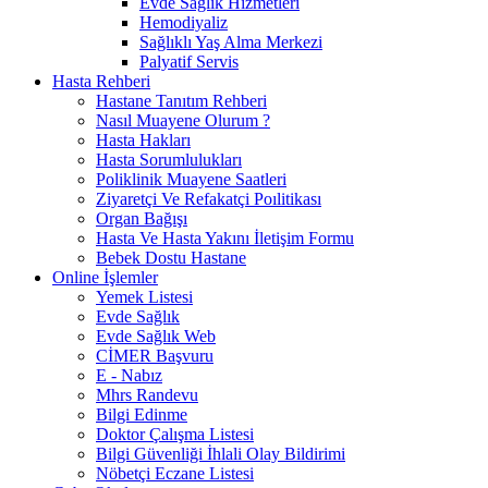
Evde Sağlık Hizmetleri
Hemodiyaliz
Sağlıklı Yaş Alma Merkezi
Palyatif Servis
Hasta Rehberi
Hastane Tanıtım Rehberi
Nasıl Muayene Olurum ?
Hasta Hakları
Hasta Sorumlulukları
Poliklinik Muayene Saatleri
Ziyaretçi Ve Refakatçi Poılitikası
Organ Bağışı
Hasta Ve Hasta Yakını İletişim Formu
Bebek Dostu Hastane
Online İşlemler
Yemek Listesi
Evde Sağlık
Evde Sağlık Web
CİMER Başvuru
E - Nabız
Mhrs Randevu
Bilgi Edinme
Doktor Çalışma Listesi
Bilgi Güvenliği İhlali Olay Bildirimi
Nöbetçi Eczane Listesi