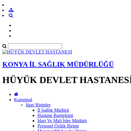
KONYA İL SAĞLIK MÜDÜRLÜĞÜ
HÜYÜK DEVLET HASTANES
Kurumsal
İdari Birimler
İl Sağlık Müdürü
Hastane Başhekimi
İdari Ve Mali İşler Müdürü
Personel Özlük Birimi