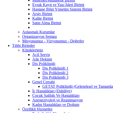
Mutemet/Muhasebe Birimi
Evrak Kayıt ve Yazı İşleri Birimi
Hastane Bilgi Yönetim Sistemi Birimi
Arşiv Birimi
Kalite Birimi
Satın Alma Birimi
Anlaşmalı Kurumlar
Organizasyon Şeması
Misyonumuz - Vizyonumuz - Değerler
Tıbbi Birimler
Kliniklerimiz
Acil Servis
Aile Hekimi
Diş Polikliniği
Diş Polikliniği 1
Diş Polikliniği 2
Diş Polikliniği 3
Genel Cerrahi
GETAT Polikliniği (Geleneksel ve Tamamla
İç Hastalıkları (Dahiliye)
Çocuk Sağlığı Ve Hastalıkları
Anesteziyoloji ve Reanimasyon
Kadın Hastalıkları ve Doğum
Özellikli Hizmetler