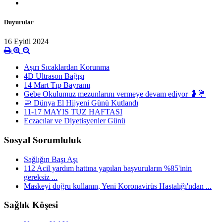
Duyurular
16 Eylül 2024
Aşırı Sıcaklardan Korunma
4D Ultrason Bağışı
14 Mart Tıp Bayramı
Gebe Okulumuz mezunlarını vermeye devam ediyor 🤰💐
🧼 Dünya El Hijyeni Günü Kutlandı
11-17 MAYIS TUZ HAFTASI
Eczacılar ve Diyetisyenler Günü
Sosyal Sorumluluk
Sağlığın Başı Aşı
112 Acil yardım hattına yapılan başvuruların %85'inin
gereksiz ...
Maskeyi doğru kullanın, Yeni Koronavirüs Hastalığı'ndan ...
Sağlık Köşesi