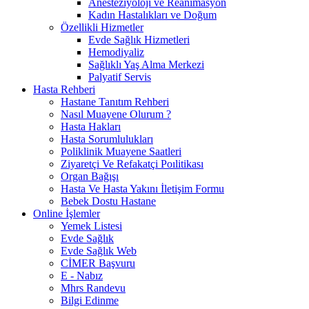
Anesteziyoloji ve Reanimasyon
Kadın Hastalıkları ve Doğum
Özellikli Hizmetler
Evde Sağlık Hizmetleri
Hemodiyaliz
Sağlıklı Yaş Alma Merkezi
Palyatif Servis
Hasta Rehberi
Hastane Tanıtım Rehberi
Nasıl Muayene Olurum ?
Hasta Hakları
Hasta Sorumlulukları
Poliklinik Muayene Saatleri
Ziyaretçi Ve Refakatçi Poılitikası
Organ Bağışı
Hasta Ve Hasta Yakını İletişim Formu
Bebek Dostu Hastane
Online İşlemler
Yemek Listesi
Evde Sağlık
Evde Sağlık Web
CİMER Başvuru
E - Nabız
Mhrs Randevu
Bilgi Edinme