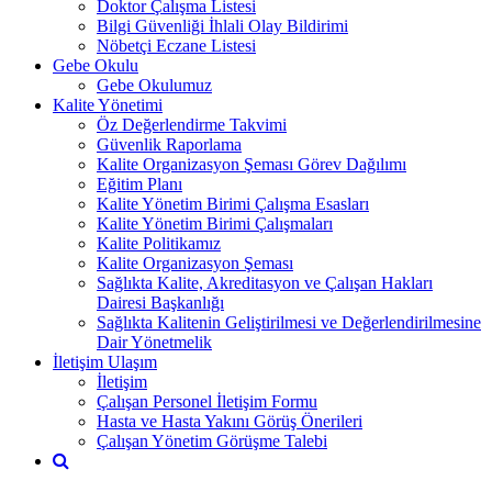
Doktor Çalışma Listesi
Bilgi Güvenliği İhlali Olay Bildirimi
Nöbetçi Eczane Listesi
Gebe Okulu
Gebe Okulumuz
Kalite Yönetimi
Öz Değerlendirme Takvimi
Güvenlik Raporlama
Kalite Organizasyon Şeması Görev Dağılımı
Eğitim Planı
Kalite Yönetim Birimi Çalışma Esasları
Kalite Yönetim Birimi Çalışmaları
Kalite Politikamız
Kalite Organizasyon Şeması
Sağlıkta Kalite, Akreditasyon ve Çalışan Hakları
Dairesi Başkanlığı
Sağlıkta Kalitenin Geliştirilmesi ve Değerlendirilmesine
Dair Yönetmelik
İletişim Ulaşım
İletişim
Çalışan Personel İletişim Formu
Hasta ve Hasta Yakını Görüş Önerileri
Çalışan Yönetim Görüşme Talebi