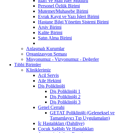
İdari Ve Mali İşler Müdürü
Personel Özlük Birimi
Mutemet/Muhasebe Birimi
Evrak Kayıt ve Yazı İşleri Birimi
Hastane Bilgi Yönetim Sistemi Birimi
Arşiv Birimi
Kalite Birimi
Satın Alma Birimi
Anlaşmalı Kurumlar
Organizasyon Şeması
Misyonumuz - Vizyonumuz - Değerler
Tıbbi Birimler
Kliniklerimiz
Acil Servis
Aile Hekimi
Diş Polikliniği
Diş Polikliniği 1
Diş Polikliniği 2
Diş Polikliniği 3
Genel Cerrahi
GETAT Polikliniği (Geleneksel ve
Tamamlayıcı Tıp Uygulamaları)
İç Hastalıkları (Dahiliye)
Çocuk Sağlığı Ve Hastalıkları