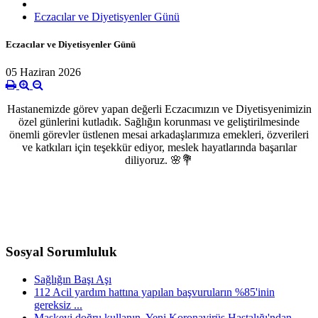
Eczacılar ve Diyetisyenler Günü
Eczacılar ve Diyetisyenler Günü
05 Haziran 2026
Hastanemizde görev yapan değerli Eczacımızın ve Diyetisyenimizin
özel günlerini kutladık. Sağlığın korunması ve geliştirilmesinde
önemli görevler üstlenen mesai arkadaşlarımıza emekleri, özverileri
ve katkıları için teşekkür ediyor, meslek hayatlarında başarılar
diliyoruz. 🌸💐
Sosyal Sorumluluk
Sağlığın Başı Aşı
112 Acil yardım hattına yapılan başvuruların %85'inin
gereksiz ...
Maskeyi doğru kullanın, Yeni Koronavirüs Hastalığı'ndan ...