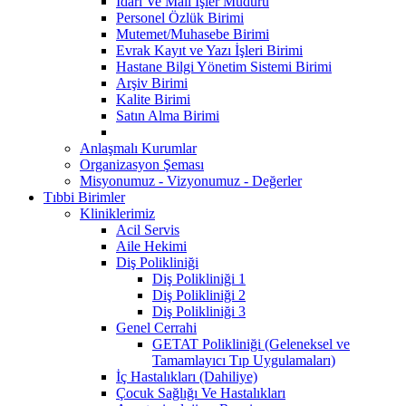
İdari Ve Mali İşler Müdürü
Personel Özlük Birimi
Mutemet/Muhasebe Birimi
Evrak Kayıt ve Yazı İşleri Birimi
Hastane Bilgi Yönetim Sistemi Birimi
Arşiv Birimi
Kalite Birimi
Satın Alma Birimi
Anlaşmalı Kurumlar
Organizasyon Şeması
Misyonumuz - Vizyonumuz - Değerler
Tıbbi Birimler
Kliniklerimiz
Acil Servis
Aile Hekimi
Diş Polikliniği
Diş Polikliniği 1
Diş Polikliniği 2
Diş Polikliniği 3
Genel Cerrahi
GETAT Polikliniği (Geleneksel ve
Tamamlayıcı Tıp Uygulamaları)
İç Hastalıkları (Dahiliye)
Çocuk Sağlığı Ve Hastalıkları