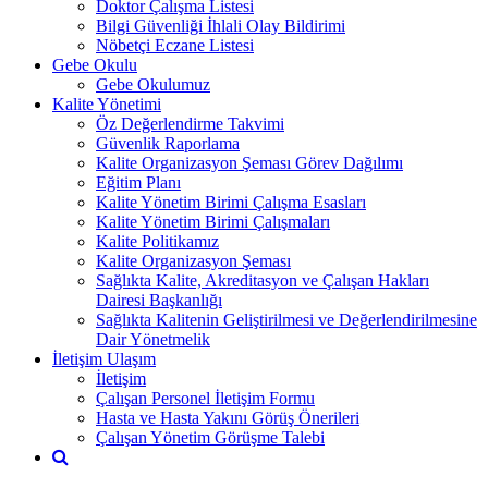
Doktor Çalışma Listesi
Bilgi Güvenliği İhlali Olay Bildirimi
Nöbetçi Eczane Listesi
Gebe Okulu
Gebe Okulumuz
Kalite Yönetimi
Öz Değerlendirme Takvimi
Güvenlik Raporlama
Kalite Organizasyon Şeması Görev Dağılımı
Eğitim Planı
Kalite Yönetim Birimi Çalışma Esasları
Kalite Yönetim Birimi Çalışmaları
Kalite Politikamız
Kalite Organizasyon Şeması
Sağlıkta Kalite, Akreditasyon ve Çalışan Hakları
Dairesi Başkanlığı
Sağlıkta Kalitenin Geliştirilmesi ve Değerlendirilmesine
Dair Yönetmelik
İletişim Ulaşım
İletişim
Çalışan Personel İletişim Formu
Hasta ve Hasta Yakını Görüş Önerileri
Çalışan Yönetim Görüşme Talebi