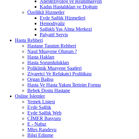
Anesteziyoloji ve Reanimasyon
Kadın Hastalıkları ve Doğum
Özellikli Hizmetler
Evde Sağlık Hizmetleri
Hemodiyaliz
Sağlıklı Yaş Alma Merkezi
Palyatif Servis
Hasta Rehberi
Hastane Tanıtım Rehberi
Nasıl Muayene Olurum ?
Hasta Hakları
Hasta Sorumlulukları
Poliklinik Muayene Saatleri
Ziyaretçi Ve Refakatçi Poılitikası
Organ Bağışı
Hasta Ve Hasta Yakını İletişim Formu
Bebek Dostu Hastane
Online İşlemler
Yemek Listesi
Evde Sağlık
Evde Sağlık Web
CİMER Başvuru
E - Nabız
Mhrs Randevu
Bilgi Edinme