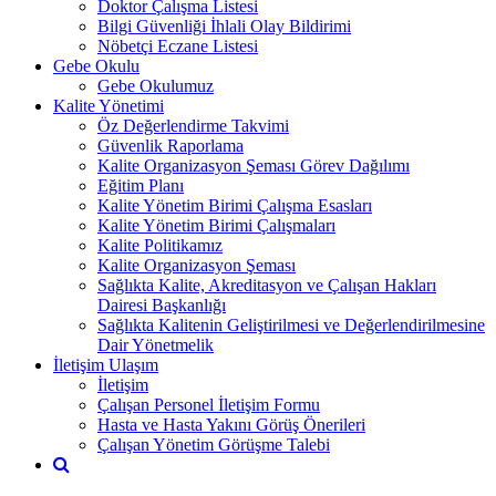
Doktor Çalışma Listesi
Bilgi Güvenliği İhlali Olay Bildirimi
Nöbetçi Eczane Listesi
Gebe Okulu
Gebe Okulumuz
Kalite Yönetimi
Öz Değerlendirme Takvimi
Güvenlik Raporlama
Kalite Organizasyon Şeması Görev Dağılımı
Eğitim Planı
Kalite Yönetim Birimi Çalışma Esasları
Kalite Yönetim Birimi Çalışmaları
Kalite Politikamız
Kalite Organizasyon Şeması
Sağlıkta Kalite, Akreditasyon ve Çalışan Hakları
Dairesi Başkanlığı
Sağlıkta Kalitenin Geliştirilmesi ve Değerlendirilmesine
Dair Yönetmelik
İletişim Ulaşım
İletişim
Çalışan Personel İletişim Formu
Hasta ve Hasta Yakını Görüş Önerileri
Çalışan Yönetim Görüşme Talebi