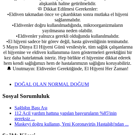
alışkanlık haline getirilmelidir.
🧼 Dikkat Edilmesi Gerekenler:
•
Eldiven takmadan önce ve çıkardıktan sonra mutlaka el hijyeni
sağlanmalıdır.
•
Eldivenler doğru kullanılmadığında, mikroorganizmaların
yayılmasına neden olabilir.
•
Eldivenler yalnızca gerekli olduğunda kullanılmalıdır.
•
El hijyeni sadece bir görev değil, hasta güvenliğinin teminatıdır.
5 Mayıs Dünya El Hijyeni Günü vesilesiyle, tüm sağlık çalışanlarına
el hijyenine ve eldiven kullanımına özen göstermeleri gerektiğini bir
kez daha hatırlatmak isteriz. Hep birlikte el hijyenine dikkat ederek
hem kendi sağlığımızı hem de hastalarımızın sağlığını koruyabiliriz.
🔔 Unutmayın: Eldivenler Gerektiğinde, El Hijyeni Her Zaman!
DOĞAL OLAN NORMAL DOĞUM
Sosyal Sorumluluk
Sağlığın Başı Aşı
112 Acil yardım hattına yapılan başvuruların %85'inin
gereksiz ...
Maskeyi doğru kullanın, Yeni Koronavirüs Hastalığı'ndan ...