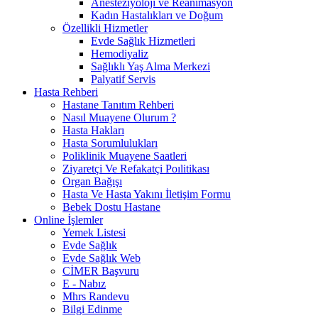
Anesteziyoloji ve Reanimasyon
Kadın Hastalıkları ve Doğum
Özellikli Hizmetler
Evde Sağlık Hizmetleri
Hemodiyaliz
Sağlıklı Yaş Alma Merkezi
Palyatif Servis
Hasta Rehberi
Hastane Tanıtım Rehberi
Nasıl Muayene Olurum ?
Hasta Hakları
Hasta Sorumlulukları
Poliklinik Muayene Saatleri
Ziyaretçi Ve Refakatçi Poılitikası
Organ Bağışı
Hasta Ve Hasta Yakını İletişim Formu
Bebek Dostu Hastane
Online İşlemler
Yemek Listesi
Evde Sağlık
Evde Sağlık Web
CİMER Başvuru
E - Nabız
Mhrs Randevu
Bilgi Edinme