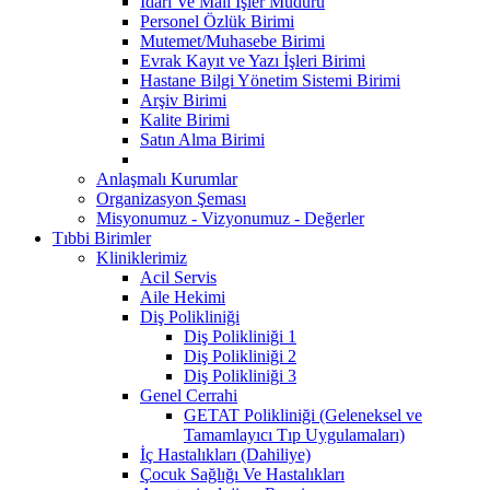
İdari Ve Mali İşler Müdürü
Personel Özlük Birimi
Mutemet/Muhasebe Birimi
Evrak Kayıt ve Yazı İşleri Birimi
Hastane Bilgi Yönetim Sistemi Birimi
Arşiv Birimi
Kalite Birimi
Satın Alma Birimi
Anlaşmalı Kurumlar
Organizasyon Şeması
Misyonumuz - Vizyonumuz - Değerler
Tıbbi Birimler
Kliniklerimiz
Acil Servis
Aile Hekimi
Diş Polikliniği
Diş Polikliniği 1
Diş Polikliniği 2
Diş Polikliniği 3
Genel Cerrahi
GETAT Polikliniği (Geleneksel ve
Tamamlayıcı Tıp Uygulamaları)
İç Hastalıkları (Dahiliye)
Çocuk Sağlığı Ve Hastalıkları