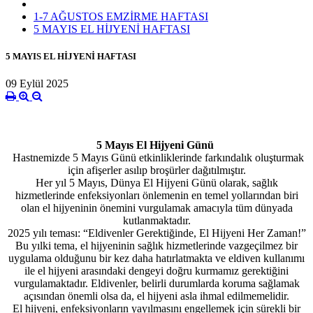
1-7 AĞUSTOS EMZİRME HAFTASI
5 MAYIS EL HİJYENİ HAFTASI
5 MAYIS EL HİJYENİ HAFTASI
09 Eylül 2025
5 Mayıs El Hijyeni Günü
Hastnemizde 5 Mayıs Günü etkinliklerinde farkındalık oluşturmak
için afişerler asılıp broşürler dağıtılmıştır.
Her yıl 5 Mayıs, Dünya El Hijyeni Günü olarak, sağlık
hizmetlerinde enfeksiyonları önlemenin en temel yollarından biri
olan el hijyeninin önemini vurgulamak amacıyla tüm dünyada
kutlanmaktadır.
2025 yılı teması: “Eldivenler Gerektiğinde, El Hijyeni Her Zaman!”
Bu yılki tema, el hijyeninin sağlık hizmetlerinde vazgeçilmez bir
uygulama olduğunu bir kez daha hatırlatmakta ve eldiven kullanımı
ile el hijyeni arasındaki dengeyi doğru kurmamız gerektiğini
vurgulamaktadır. Eldivenler, belirli durumlarda koruma sağlamak
açısından önemli olsa da, el hijyeni asla ihmal edilmemelidir.
El hijyeni, enfeksiyonların yayılmasını engellemek için sürekli bir