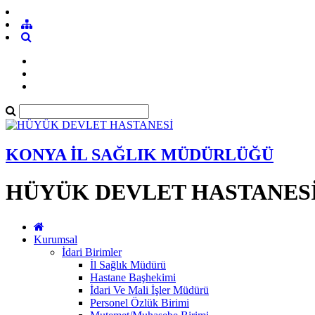
KONYA İL SAĞLIK MÜDÜRLÜĞÜ
HÜYÜK DEVLET HASTANES
Kurumsal
İdari Birimler
İl Sağlık Müdürü
Hastane Başhekimi
İdari Ve Mali İşler Müdürü
Personel Özlük Birimi