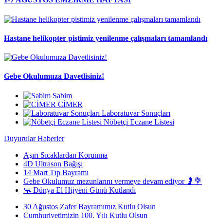
Hastane helikopter pistimiz yenilenme çalışmaları tamamlandı
Gebe Okulumuza Davetlisiniz!
Sabim
CİMER
Laboratuvar Sonuçları
Nöbetçi Eczane Listesi
Duyurular
Haberler
Aşırı Sıcaklardan Korunma
4D Ultrason Bağışı
14 Mart Tıp Bayramı
Gebe Okulumuz mezunlarını vermeye devam ediyor 🤰💐
🧼 Dünya El Hijyeni Günü Kutlandı
30 Ağustos Zafer Bayramımız Kutlu Olsun
Cumhuriyetimizin 100. Yılı Kutlu Olsun