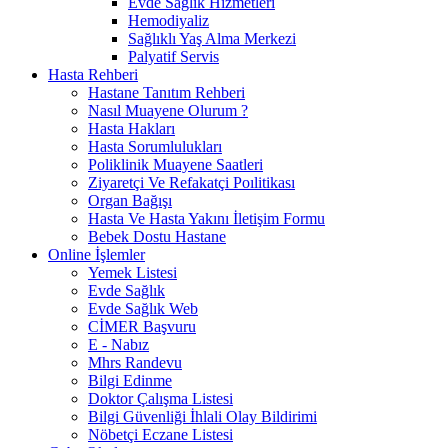
Evde Sağlık Hizmetleri
Hemodiyaliz
Sağlıklı Yaş Alma Merkezi
Palyatif Servis
Hasta Rehberi
Hastane Tanıtım Rehberi
Nasıl Muayene Olurum ?
Hasta Hakları
Hasta Sorumlulukları
Poliklinik Muayene Saatleri
Ziyaretçi Ve Refakatçi Poılitikası
Organ Bağışı
Hasta Ve Hasta Yakını İletişim Formu
Bebek Dostu Hastane
Online İşlemler
Yemek Listesi
Evde Sağlık
Evde Sağlık Web
CİMER Başvuru
E - Nabız
Mhrs Randevu
Bilgi Edinme
Doktor Çalışma Listesi
Bilgi Güvenliği İhlali Olay Bildirimi
Nöbetçi Eczane Listesi