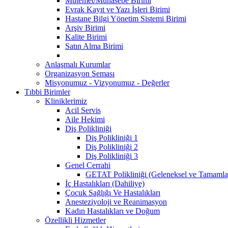
Mutemet/Muhasebe Birimi
Evrak Kayıt ve Yazı İşleri Birimi
Hastane Bilgi Yönetim Sistemi Birimi
Arşiv Birimi
Kalite Birimi
Satın Alma Birimi
Anlaşmalı Kurumlar
Organizasyon Şeması
Misyonumuz - Vizyonumuz - Değerler
Tıbbi Birimler
Kliniklerimiz
Acil Servis
Aile Hekimi
Diş Polikliniği
Diş Polikliniği 1
Diş Polikliniği 2
Diş Polikliniği 3
Genel Cerrahi
GETAT Polikliniği (Geleneksel ve Tamamla
İç Hastalıkları (Dahiliye)
Çocuk Sağlığı Ve Hastalıkları
Anesteziyoloji ve Reanimasyon
Kadın Hastalıkları ve Doğum
Özellikli Hizmetler