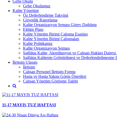
Gebe Okulu
Gebe Okulumuz
Kalite Yönetimi
Öz Değerlendirme Takvimi
Güvenlik Raporlama
Kalite Organizasyon Şeması Görev Dağılımı
Eğitim Planı
Kalite Yönetim Birimi Çalışma Esasları
Kalite Yönetim Birimi Çalışmaları
Kalite Politikamız
Kalite Organizasyon Şeması
Sağlıkta Kalite, Akreditasyon ve Çalışan Hakları Dairesi
Sağlıkta Kalitenin Geliştirilmesi ve Değerlendirilmesine
İletişim Ulaşım
İletişim
Çalışan Personel İletişim Formu
Hasta ve Hasta Yakını Görüş Önerileri
Çalışan Yönetim Görüşme Talebi
11-17 MAYIS TUZ HAFTASI